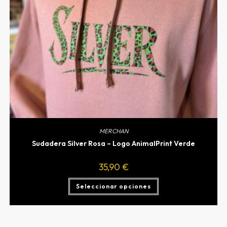
MERCHAN
Sudadera Silver Rosa – Logo AnimalPrint Verde
35,90
€
Seleccionar opciones